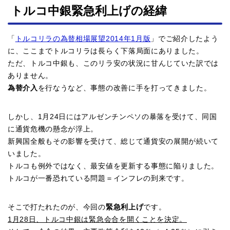
トルコ中銀緊急利上げの経緯
「
トルコリラの為替相場展望2014年1月版
」でご紹介したよう
に、ここまでトルコリラは長らく下落局面にありました。
ただ、トルコ中銀も、このリラ安の状況に甘んじていた訳では
ありません。
為替介入
を行なうなど、事態の改善に手を打ってきました。
しかし、1月24日にはアルゼンチンペソの暴落を受けて、同国
に通貨危機の懸念が浮上。
新興国全般もその影響を受けて、総じて通貨安の展開が続いて
いました。
トルコも例外ではなく、最安値を更新する事態に陥りました。
トルコが一番恐れている問題＝インフレの到来です。
そこで打たれたのが、今回の
緊急利上げ
です。
1月28日、トルコ中銀は緊急会合を開くことを決定。