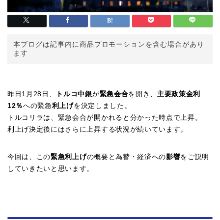
本ブログは記事内に商品プロモーションを含む場合があり
ます
昨日1月28日、
トルコ中銀
が
緊急会合
を開き、
主要政策金利
12％
への緊急
利上げ
を決定しました。
トルコリラは、緊急会合が開かれると分かった時点で上昇。
利上げ決定後にはさらに上昇する状況が続いています。
今回は、この
緊急利上げ
の概要と為替・経済への
影響
をご説明
していきたいと思います。