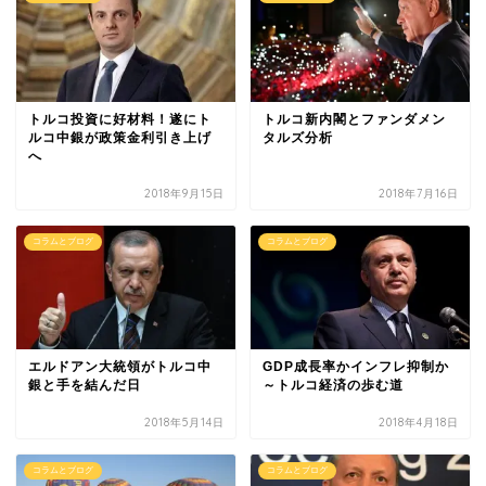
トルコ投資に好材料！遂にト
トルコ新内閣とファンダメン
ルコ中銀が政策金利引き上げ
タルズ分析
へ
2018年9月15日
2018年7月16日
コラムとブログ
コラムとブログ
エルドアン大統領がトルコ中
GDP成長率かインフレ抑制か
銀と手を結んだ日
～トルコ経済の歩む道
2018年5月14日
2018年4月18日
コラムとブログ
コラムとブログ