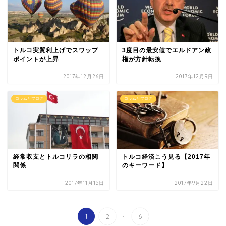
トルコ実質利上げでスワップ
3度目の最安値でエルドアン政
ポイントが上昇
権が方針転換
2017年12月26日
2017年12月9日
コラムとブログ
コラムとブログ
経常収支とトルコリラの相関
トルコ経済こう見る【2017年
関係
のキーワード】
2017年11月15日
2017年9月22日
...
1
2
6