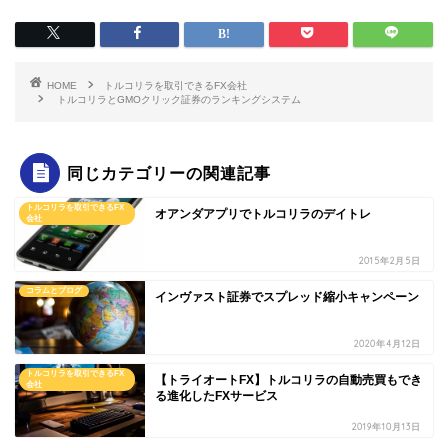
HOME
トルコリラを取引できるFX会社
トルコリラとGMOクリック証券のランキングシステム
同じカテゴリーの関連記事
トルコリラを取引できるFX
オアンダアプリでトルコリラのデイトレ
会社
2015年2月5日
コラムとブログ
インヴァスト証券でスプレッド縮小キャンペーン
2020年4月12日
トルコリラを取引できるFX
【トライオートFX】トルコリラの自動売買もでき
会社
る進化したFXサービス
2019年10月13日