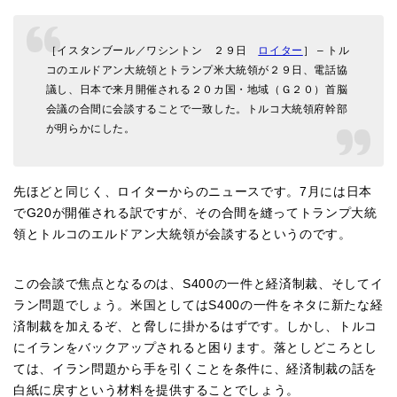
［イスタンブール／ワシントン ２９日
ロイター
］ – トル
コのエルドアン大統領とトランプ米大統領が２９日、電話協
議し、日本で来月開催される２０カ国・地域（Ｇ２０）首脳
会議の合間に会談することで一致した。トルコ大統領府幹部
が明らかにした。
先ほどと同じく、ロイターからのニュースです。7月には日本
でG20が開催される訳ですが、その合間を縫ってトランプ大統
領とトルコのエルドアン大統領が会談するというのです。
この会談で焦点となるのは、S400の一件と経済制裁、そしてイ
ラン問題でしょう。米国としてはS400の一件をネタに新たな経
済制裁を加えるぞ、と脅しに掛かるはずです。しかし、トルコ
にイランをバックアップされると困ります。落としどころとし
ては、イラン問題から手を引くことを条件に、経済制裁の話を
白紙に戻すという材料を提供することでしょう。