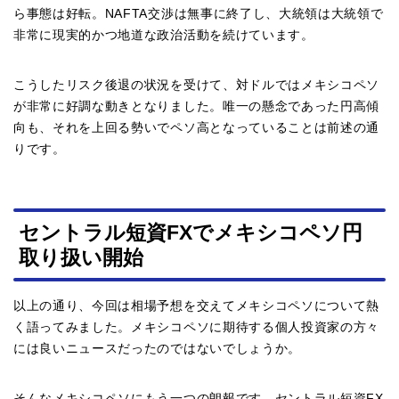
ら事態は好転。NAFTA交渉は無事に終了し、大統領は大統領で
非常に現実的かつ地道な政治活動を続けています。
こうしたリスク後退の状況を受けて、対ドルではメキシコペソ
が非常に好調な動きとなりました。唯一の懸念であった円高傾
向も、それを上回る勢いでペソ高となっていることは前述の通
りです。
セントラル短資FXでメキシコペソ円
取り扱い開始
以上の通り、今回は相場予想を交えてメキシコペソについて熱
く語ってみました。メキシコペソに期待する個人投資家の方々
には良いニュースだったのではないでしょうか。
そんなメキシコペソにもう一つの朗報です。セントラル短資FX