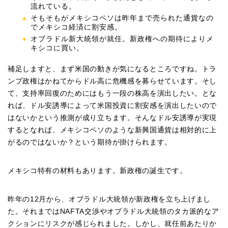
流れている。
そもそもがメキシコペソは昨年まで売られた通貨なの
でメキシコ経済に割安感。
オブラドル新大統領が就任。新政権への期待によりメ
キシコに買い。
補足しますと、まず米国の動きが気になるところですね。トラ
ンプ政権はかねてからドル高に危機感を募らせています。そし
て、支持率回復のためにはもう一段の株高を演出したい。とな
れば、ドル安誘導によって米国投資に割安感を演出したいので
はないかという推測が成り立ちます。そんなドル安誘導が実現
するとなれば、メキシコペソのような新興国通貨は相対的に上
がるのではないか？という期待が掛けられます。
メキシコ特有の材料もあります。新政権の誕生です。
昨年の12月から、オブラドル大統領が新政権を立ち上げまし
た。それまではNAFTA交渉やオブラドル大統領のタカ派的なア
クションにリスクが感じられました。しかし、就任前あたりか