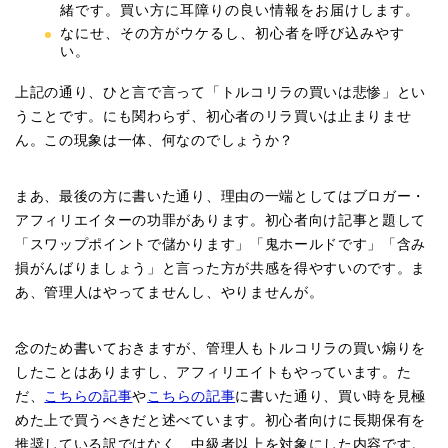
緒です。買い方に耳障りの良い情報をお届けします。
なにせ、その方がウケるし、初心者を呼び込みやす
い。
上記の通り、ひと言で言って「トルコリラの買いは悲惨」とい
うことです。にも関わらず、初心者のリラ買いは止まりませ
ん。この現象は一体、何なのでしょうか？
まあ、最後の方に書いた通り、理由の一端としてはブロガー・
アフィリエイターの功罪があります。初心者向け記事と題して
「スワップポイントで儲かります」「鬼ホールドです」「含み
損がんばりましょう」と言った方が共感を得やすいのです。ま
あ、管理人はやってませんし、やりませんが。
念のため書いておきますが、管理人もトルコリラの買い煽りを
したことはありますし、アフィリエイトもやっています。た
だ、
こちらの記事
や
こちらの記事
に書いた通り、買い時を見極
めた上で買うべきだと述べています。初心者向けに長期保有を
推奨している訳ではなく、中級者以上を対象にした内容です。