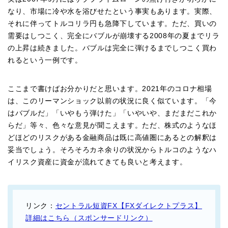
なり、市場に冷や水を浴びせたという事実もあります。実際、
それに伴ってトルコリラ円も急降下しています。ただ、買いの
需要はしつこく、完全にバブルが崩壊する2008年の夏までリラ
の上昇は続きました。バブルは完全に弾けるまでしつこく買わ
れるという一例です。
ここまで書けばお分かりだと思います。2021年のコロナ相場
は、このリーマンショック以前の状況に良く似ています。「今
はバブルだ」「いやもう弾けた」「いやいや、まだまだこれか
らだ」等々、色々な意見が聞こえます。ただ、株式のようなほ
どほどのリスクがある金融商品は既に高値圏にあるとの解釈は
妥当でしょう。そろそろカネ余りの状況からトルコのようなハ
イリスク資産に資金が流れてきても良いと考えます。
リンク：
セントラル短資FX【FXダイレクトプラス】
詳細はこちら（スポンサードリンク）