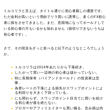
トルコリラと言えば、タイトル通りに初心者殺しの通貨です。
ただ金利が高いという理由でリラ買いに誘導し、多くのFX初心
者に損をさせてきました。まだ、意固地になってホールドして
いる初心者の方もいるかも知れません（損切りできないうちは
初心者です）。
さて、その現況をざっと並べると以下のようなところでしょう
か。
トルコリラは2014年あたりから下落続き。
したがって買い一辺倒の初心者は儲かっていない。
特に長期保有（バイアンドホールド）の投資家は悲
惨。
為替レートの下落による損失がスワップポイントによ
る利回りを大きく下回っている。
にも関わらず、スワップポイント目当てに買いを続け
る初心者が後を絶たない。
ブロガーやアフィリエイターも買い煽る。含み損は内