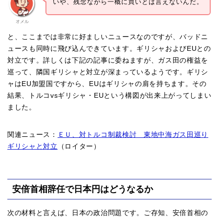
いや、残念ながら一概に買いとは言えないんだ。
オメル
と、ここまでは非常に好ましいニュースなのですが、バッドニ
ュースも同時に飛び込んできています。ギリシャおよびEUとの
対立です。詳しくは下記の記事に委ねますが、ガス田の権益を
巡って、隣国ギリシャと対立が深まっているようです。ギリシ
ャはEU加盟国ですから、EUはギリシャの肩を持ちます。その
結果、トルコvsギリシャ・EUという構図が出来上がってしまい
ました。
関連ニュース：
ＥＵ、対トルコ制裁検討 東地中海ガス田巡り
ギリシャと対立
（ロイター）
安倍首相辞任で日本円はどうなるか
次の材料と言えば、日本の政治問題です。ご存知、安倍首相の