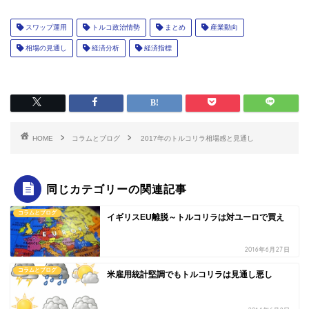
スワップ運用
トルコ政治情勢
まとめ
産業動向
相場の見通し
経済分析
経済指標
HOME
コラムとブログ
2017年のトルコリラ相場感と見通し
同じカテゴリーの関連記事
コラムとブログ
イギリスEU離脱～トルコリラは対ユーロで買え
2016年6月27日
コラムとブログ
米雇用統計堅調でもトルコリラは見通し悪し