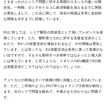
とをきっかけにシリア問題に対する両国のスタンスの違いが顕
在化。一時期、ロシアがトルコに経済制裁を加えるまでに関係
が悪化しました。この点に関して、現在の両国は非常に友好的
な関係を示すまでに回復しています。
EUに対しては、シリア難民の防波堤として強いプレゼンスを発
揮しています。ただ、難民受け入れに対する支援金交渉がこじ
れたり、EUへの加盟交渉が凍結されるなど、やや関係は悪化し
ています。とは言っても、EU加盟交渉は長年に渡って進展のな
い話ですので、そもそも期待すべき材料ではなかったと個人的
には考えています。と言うよりも、イギリスのEU離脱でEU側
は加盟交渉どころではないのではないでしょうか。
アメリカとの関係はオバマ政権の間に回復したと言われていま
す。ただ、ご存知のように2017年にはトランプ大統領が就任し
ます。次のシリア問題を絡めて、今後がまだ分からない問題で
す。