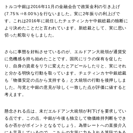
トルコ中銀は2016年11月の金融会合で政策金利の引き上げ
(7.75％⇒8.00％)を行ないました。実に2年振りの利上げで
す。これは2016年に就任したチェティンカヤ中銀総裁の独断に
より決めたことだと言われています。新総裁として、実に思い
切った舵取りをしました。
さらに事態を好転させているのが、エルドアン大統領が通貨安
に危機感を持ち始めたことです。国民にリラの保有を促した
り、自身の資産をリラに変えたとアピールしたりと、実にそれ
と分かる明快な行動を取っています。チェティンカヤ中銀総裁
も「物価安定の点から支持する」と大統領の行動を後押ししま
した。与党と中銀の意見が珍しく一致した点が評価に値すると
考えます。
懸念される点は、未だエルドアン大統領が利下げを要求してい
る点です。この点、中銀が今後も独立して物価維持判断をでき
るか否かがポイントとなるでしょう。為替レートへの直接介入
にも言及しているので、こちらの方策に力を入れる算段である