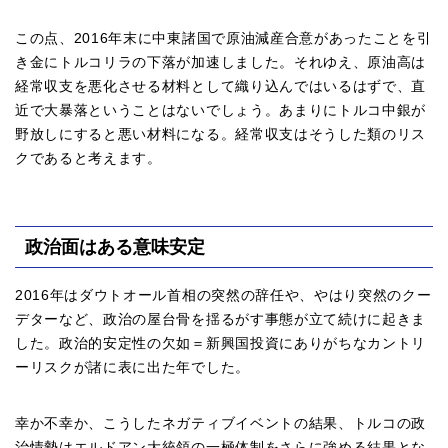
この点、2016年末に中東諸国で原油減産合意があったことを引
き金にトルコリラの下落が加速しました。それゆえ、原油高は
経常収支を悪化させる材料として織り込んではいるはずで、直
近で大暴落ということはないでしょう。あまりにトルコ中銀が
野放しにすると悪い材料になる。経常収支はそうした類のリス
クであると考えます。
政治面はある意味安定
2016年はダウトオール首相の突然の辞任や、やはり突然のクー
デターなど、政治の屋台骨を揺るがす事態が立て続けに起きま
した。政治的安定性の欠如＝新興国投資にありがちなカントリ
ーリスクが諸に表に出た年でした。
幸か不幸か、こうしたネガティブイベントの結果、トルコの政
治情勢はエルドアン大統領の一極体制をさらに強める結果とな