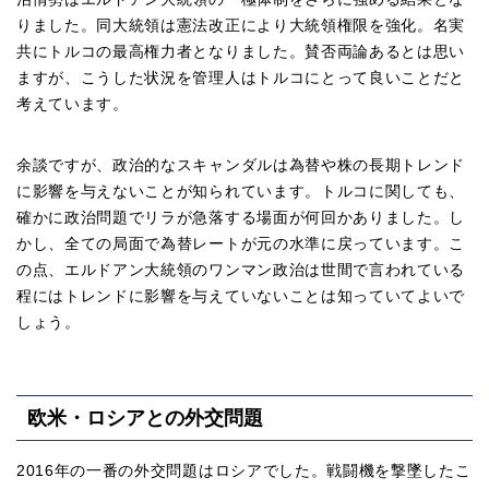
りました。同大統領は憲法改正により大統領権限を強化。名実
共にトルコの最高権力者となりました。賛否両論あるとは思い
ますが、こうした状況を管理人はトルコにとって良いことだと
考えています。
余談ですが、政治的なスキャンダルは為替や株の長期トレンド
に影響を与えないことが知られています。トルコに関しても、
確かに政治問題でリラが急落する場面が何回かありました。し
かし、全ての局面で為替レートが元の水準に戻っています。こ
の点、エルドアン大統領のワンマン政治は世間で言われている
程にはトレンドに影響を与えていないことは知っていてよいで
しょう。
欧米・ロシアとの外交問題
2016年の一番の外交問題はロシアでした。戦闘機を撃墜したこ