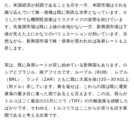
た。米国経済が好調であることを示す一方、米国市場はそれを
織り込んでいて株・債権は既に割高な水準となっています。そ
うした中でも機関投資家はリスクテイクの姿勢を続けていま
す。先進国市場は既に上値の余地がない一方、新興国市場は下
値が見えた上にかなりのバリュエーションが効いています。当
然ながら、新興国市場で株・債券が買われれば為替レートも上
昇します。
実は、既に為替レートが戻し始めている新興国もあります。ロ
シアとブラジル、南アフリカです。ルーブル（RUB）、レアル
（BRL）、ランド（ZAR）ともに既に大底を抜け20～30％以上
（対ドル）戻しています。裏を返せば、これらの国は既に通貨
暴落の憂き目に逢った国であるとも言えます。この点、我らが
トルコはごく最近の11月にリラ（TRY）の大幅急落を経験した
ばかりです。それゆえ、トルコリラはここからが戻りを試す展
開であると考える次第です。