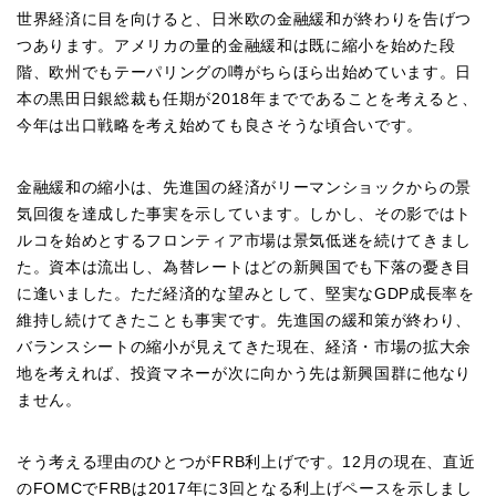
世界経済に目を向けると、日米欧の金融緩和が終わりを告げつ
つあります。アメリカの量的金融緩和は既に縮小を始めた段
階、欧州でもテーパリングの噂がちらほら出始めています。日
本の黒田日銀総裁も任期が2018年までであることを考えると、
今年は出口戦略を考え始めても良さそうな頃合いです。
金融緩和の縮小は、先進国の経済がリーマンショックからの景
気回復を達成した事実を示しています。しかし、その影ではト
ルコを始めとするフロンティア市場は景気低迷を続けてきまし
た。資本は流出し、為替レートはどの新興国でも下落の憂き目
に逢いました。ただ経済的な望みとして、堅実なGDP成長率を
維持し続けてきたことも事実です。先進国の緩和策が終わり、
バランスシートの縮小が見えてきた現在、経済・市場の拡大余
地を考えれば、投資マネーが次に向かう先は新興国群に他なり
ません。
そう考える理由のひとつがFRB利上げです。12月の現在、直近
のFOMCでFRBは2017年に3回となる利上げペースを示しまし