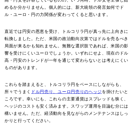
高・円安を許容しているものの、いつ何時、ドル安を主張し始
めるか分かりません。個人的には、新大統領の発言如何でド
ル・ユーロ・円の力関係が変わってくると思います。
直近では円安の恩恵を受け、トルコリラ円が真っ先に上向きに
転換しました。ただ、米国の政治動向次第ではドルを売るべき
局面が来るかも知れません。無難な選択肢であれば、米国の影
響を受けにくいユーロでしょうか。いずれにせよ、現在のドル
高・円安のトレンドが一年を通じて変わらないとは考えにくい
ものがあります。
これらを踏まえると、トルコリラ円をベースにしながらも、
所々でうまく
ドル円売り、ユーロ円売りのヘッジ
を掛けたいと
ころです。幸いにも、これらの主要通貨はスプレッドも狭く、
ヘッジのコストも安く済みます。スワップ運用を目論む分には
構いません。ただ、経済動向を見ながらのメンテナンスはしっ
かりと行ってください。