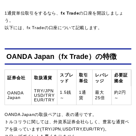
1通貨単位取引をするなら、
fx Trade
の口座を開設しましょ
う。
以下には、fx Tradeの口座について記載します。
OANDA Japan（fx Trade）の特徴
スプレ
取引
レバレ
必要証
証券会社
取扱通貨
ッド
単位
ッジ
拠金
TRY/JPN
1.5銭
1通
最大
約2円
OANDA
USD/TRY
Japan
～
貨
25倍
～
EUR/TRY
OANDA Japanの取扱ペアは、表の通りです。
トルコリラに関しては、外資系証券会社らしく、豊富な通貨ペ
アを扱っています(TRY/JPN,USD/TRY,EUR/TRY)。