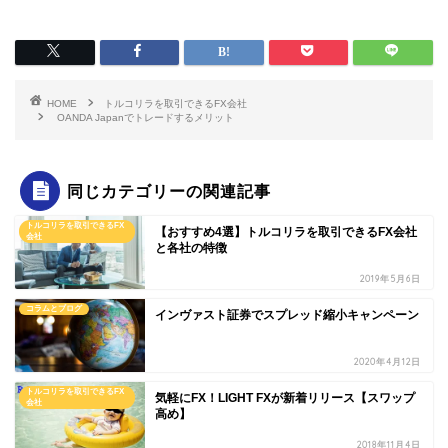
HOME
トルコリラを取引できるFX会社
OANDA Japanでトレードするメリット
同じカテゴリーの関連記事
トルコリラを取引できるFX
【おすすめ4選】トルコリラを取引できるFX会社
会社
と各社の特徴
2019年5月6日
コラムとブログ
インヴァスト証券でスプレッド縮小キャンペーン
2020年4月12日
トルコリラを取引できるFX
気軽にFX！LIGHT FXが新着リリース【スワップ
会社
高め】
2018年11月4日