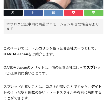
本ブログは記事内に商品プロモーションを含む場合があり
ます
このページでは、
トルコリラ
を扱う証券会社の一つとして、
OANDA Japan
をご紹介します。
OANDA Japanのメリットは、他の証券会社に比べて
スプレッ
ド
が圧倒的に
狭い
ことです。
スプレッドが狭いことは、
コスト
が
安い
ことですから、
デイト
レ
のような取引回数の多いトレードスタイルを有利に展開する
ことができます。