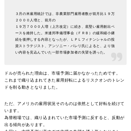
３月の米雇用統計では、非農業部門雇用者数が前月比１９万
２０００人増と、前月の
１９万７０００人増（上方改定）に続き、底堅い雇用創出ペ
ースを維持した。米連邦準備理事会（ＦＲＢ）の緩和縮小継
続を後押しする内容となったが、ＬＰＬフィナンシャルの投
資ストラテジスト、アンソニー・バレリ氏によると、より強
い内容を見込んでいた一部市場参加者の失望を誘った。
ドルが売られた理由は、市場予測に届かなかったためです。
これまで織り込まれてきた雇用好転によるリスクオンのトレン
ドを削る動きとなりました。
ただ、アメリカの雇用状況そのものは依然として好転を続けて
います。
為替相場では、織り込まれていた市場予測に反すると、反動が
出る傾向があります。