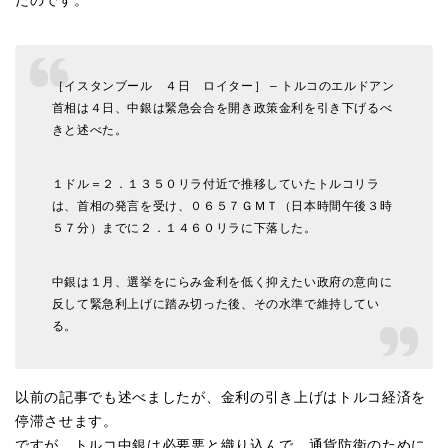
たのです。
［イスタンブール ４日 ロイター］ – トルコのエルドアン
首相は４日、中銀は緊急会合を開き政策金利を引き下げるべ
きと述べた。
１ドル＝２．１３５０リラ付近で推移していたトルコリラ
は、首相の発言を受け、０６５７ＧＭＴ（日本時間午後３時
５７分）までに２．１４６０リラに下落した。
中銀は１月、選挙をにらみ金利を低く抑えたい政府の意向に
反して緊急利上げに踏み切った後、その水準で維持してい
る。
以前の記事でも述べましたが、金利の引き上げはトルコ経済を
停滞させます。
ですが、トルコ中銀は必要悪と織り込んで、通貨防衛のために